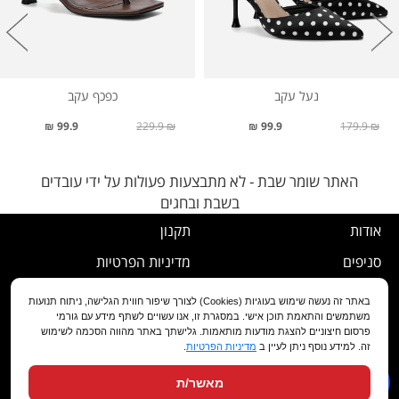
נעל עקב
כפכף עקב
99.9 ₪
229.9 ₪
99.9 ₪
179.9 ₪
האתר שומר שבת - לא מתבצעות פעולות על ידי עובדים
בשבת ובחגים
אודות
תקנון
סניפים
מדיניות הפרטיות
דרושים
נוהל ביטול עסקה
באתר זה נעשה שימוש בעוגיות (Cookies) לצורך שיפור חווית הגלישה, ניתוח תנועות
משתמשים והתאמת תוכן אישי. במסגרת זו, אנו עשויים לשתף מידע עם גורמי
שירות לקוחות
מדיניות החלפה/החזרה/ביטול
פרסום חיצוניים להצגת מודעות מותאמות. גלישתך באתר מהווה הסכמה לשימוש
זה. למידע נוסף ניתן לעיין ב
מדיניות הפרטיות
.
מועדון לקוחות
הצהרת נגישות
מאשר/ת
שאלות ותשובות