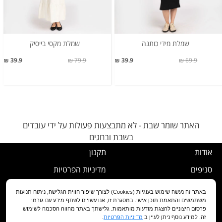
שמלת מידי כותנה
שמלת מקסי בייסיק
39.9 ₪
79.9 ₪
39.9 ₪
69.9 ₪
האתר שומר שבת - לא מתבצעות פעולות על ידי עובדים
בשבת ובחגים
אודות
תקנון
סניפים
מדיניות הפרטיות
דרושים
נוהל ביטול עסקה
באתר זה נעשה שימוש בעוגיות (Cookies) לצורך שיפור חווית הגלישה, ניתוח תנועות
משתמשים והתאמת תוכן אישי. במסגרת זו, אנו עשויים לשתף מידע עם גורמי
שירות לקוחות
מדיניות החלפה/החזרה/ביטול
פרסום חיצוניים להצגת מודעות מותאמות. גלישתך באתר מהווה הסכמה לשימוש
זה. למידע נוסף ניתן לעיין ב
מדיניות הפרטיות
.
מועדון לקוחות
הצהרת נגישות