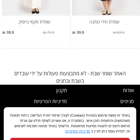
שמלת מידי כותנה
שמלת מקסי בייסיק
39.9 ₪
79.9 ₪
39.9 ₪
69.9 ₪
האתר שומר שבת - לא מתבצעות פעולות על ידי עובדים
בשבת ובחגים
אודות
תקנון
סניפים
מדיניות הפרטיות
דרושים
נוהל ביטול עסקה
באתר זה נעשה שימוש בעוגיות (Cookies) לצורך שיפור חווית הגלישה, ניתוח תנועות
משתמשים והתאמת תוכן אישי. במסגרת זו, אנו עשויים לשתף מידע עם גורמי
שירות לקוחות
מדיניות החלפה/החזרה/ביטול
פרסום חיצוניים להצגת מודעות מותאמות. גלישתך באתר מהווה הסכמה לשימוש
זה. למידע נוסף ניתן לעיין ב
מדיניות הפרטיות
.
מועדון לקוחות
הצהרת נגישות