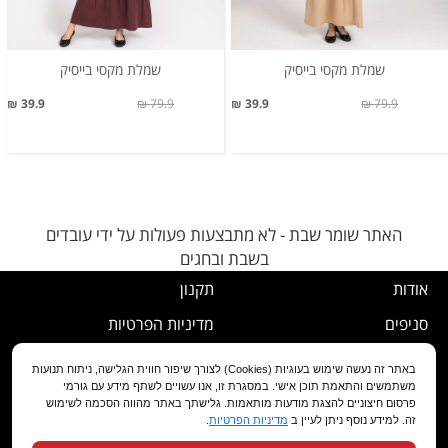
שמלת מקסי בייסיק
שמלת מקסי בייסיק
39.9 ₪
79.9 ₪
39.9 ₪
79.9 ₪
האתר שומר שבת - לא מתבצעות פעולות על ידי עובדים
בשבת ובחגים
אודות
תקנון
סניפים
מדיניות הפרטיות
דרושים
נוהל ביטול עסקה
באתר זה נעשה שימוש בעוגיות (Cookies) לצורך שיפור חווית הגלישה, ניתוח תנועות
משתמשים והתאמת תוכן אישי. במסגרת זו, אנו עשויים לשתף מידע עם גורמי
שירות לקוחות
מדיניות החלפה/החזרה/ביטול
פרסום חיצוניים להצגת מודעות מותאמות. גלישתך באתר מהווה הסכמה לשימוש
זה. למידע נוסף ניתן לעיין ב
מדיניות הפרטיות
.
מועדון לקוחות
הצהרת נגישות