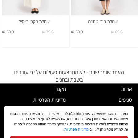
שמלת מידי כותנה
שמלת מקסי בייסיק
39.9 ₪
79.9 ₪
39.9 ₪
69.9 ₪
האתר שומר שבת - לא מתבצעות פעולות על ידי עובדים
בשבת ובחגים
אודות
תקנון
סניפים
מדיניות הפרטיות
דרושים
נוהל ביטול עסקה
באתר זה נעשה שימוש בעוגיות (Cookies) לצורך שיפור חווית הגלישה, ניתוח תנועות
משתמשים והתאמת תוכן אישי. במסגרת זו, אנו עשויים לשתף מידע עם גורמי
שירות לקוחות
מדיניות החלפה/החזרה/ביטול
פרסום חיצוניים להצגת מודעות מותאמות. גלישתך באתר מהווה הסכמה לשימוש
זה. למידע נוסף ניתן לעיין ב
מדיניות הפרטיות
.
מועדון לקוחות
הצהרת נגישות