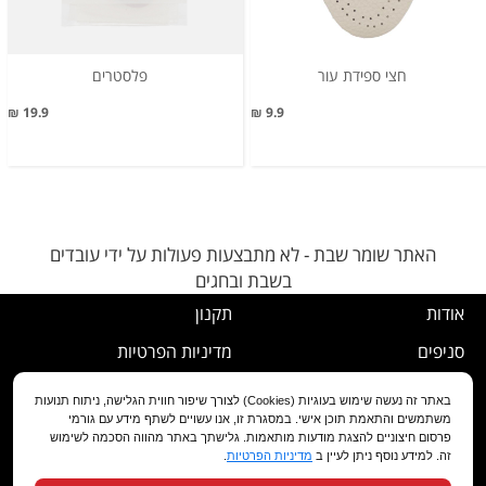
חצי ספידת עור
פלסטרים
19.9 ₪
9.9 ₪
האתר שומר שבת - לא מתבצעות פעולות על ידי עובדים
בשבת ובחגים
אודות
תקנון
סניפים
מדיניות הפרטיות
דרושים
נוהל ביטול עסקה
באתר זה נעשה שימוש בעוגיות (Cookies) לצורך שיפור חווית הגלישה, ניתוח תנועות
משתמשים והתאמת תוכן אישי. במסגרת זו, אנו עשויים לשתף מידע עם גורמי
שירות לקוחות
מדיניות החלפה/החזרה/ביטול
פרסום חיצוניים להצגת מודעות מותאמות. גלישתך באתר מהווה הסכמה לשימוש
זה. למידע נוסף ניתן לעיין ב
מדיניות הפרטיות
.
מועדון לקוחות
הצהרת נגישות