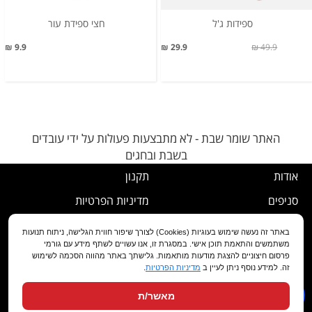
ספידות ג'ל
חצי ספידת עור
9.9 ₪
29.9 ₪
49.9 ₪
האתר שומר שבת - לא מתבצעות פעולות על ידי עובדים
בשבת ובחגים
אודות
תקנון
סניפים
מדיניות הפרטיות
דרושים
נוהל ביטול עסקה
באתר זה נעשה שימוש בעוגיות (Cookies) לצורך שיפור חווית הגלישה, ניתוח תנועות
משתמשים והתאמת תוכן אישי. במסגרת זו, אנו עשויים לשתף מידע עם גורמי
שירות לקוחות
מדיניות החלפה/החזרה/ביטול
פרסום חיצוניים להצגת מודעות מותאמות. גלישתך באתר מהווה הסכמה לשימוש
זה. למידע נוסף ניתן לעיין ב
מדיניות הפרטיות
.
מועדון לקוחות
הצהרת נגישות
מאשר/ת
שאלות ותשובות