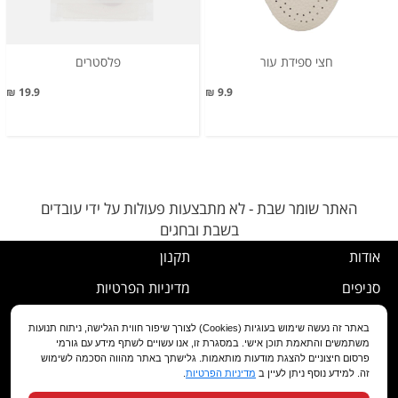
חצי ספידת עור
פלסטרים
19.9 ₪
9.9 ₪
האתר שומר שבת - לא מתבצעות פעולות על ידי עובדים
בשבת ובחגים
אודות
תקנון
סניפים
מדיניות הפרטיות
דרושים
נוהל ביטול עסקה
באתר זה נעשה שימוש בעוגיות (Cookies) לצורך שיפור חווית הגלישה, ניתוח תנועות
משתמשים והתאמת תוכן אישי. במסגרת זו, אנו עשויים לשתף מידע עם גורמי
שירות לקוחות
מדיניות החלפה/החזרה/ביטול
פרסום חיצוניים להצגת מודעות מותאמות. גלישתך באתר מהווה הסכמה לשימוש
זה. למידע נוסף ניתן לעיין ב
מדיניות הפרטיות
.
מועדון לקוחות
הצהרת נגישות