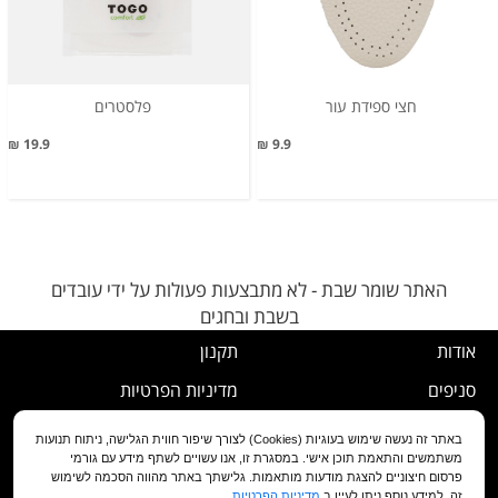
חצי ספידת עור
פלסטרים
19.9 ₪
9.9 ₪
האתר שומר שבת - לא מתבצעות פעולות על ידי עובדים
בשבת ובחגים
אודות
תקנון
סניפים
מדיניות הפרטיות
דרושים
נוהל ביטול עסקה
באתר זה נעשה שימוש בעוגיות (Cookies) לצורך שיפור חווית הגלישה, ניתוח תנועות
משתמשים והתאמת תוכן אישי. במסגרת זו, אנו עשויים לשתף מידע עם גורמי
שירות לקוחות
מדיניות החלפה/החזרה/ביטול
פרסום חיצוניים להצגת מודעות מותאמות. גלישתך באתר מהווה הסכמה לשימוש
זה. למידע נוסף ניתן לעיין ב
מדיניות הפרטיות
.