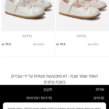
בלרינה
בלרינה
79.9 ₪
129.9 ₪
79.9 ₪
129.9 ₪
האתר שומר שבת - לא מתבצעות פעולות על ידי עובדים
בשבת ובחגים
אודות
תקנון
סניפים
מדיניות הפרטיות
דרושים
נוהל ביטול עסקה
באתר זה נעשה שימוש בעוגיות (Cookies) לצורך שיפור חווית הגלישה, ניתוח תנועות