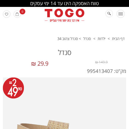
החלפה והחזרה מתבצעת בסניפי הרשת
0
דף הבית
>
ילדות
>
סנדל
>
סנדל צהוב 34
סנדל
29.9 ₪
149.9 ₪
מק"ט: 995413407