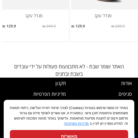
סנדל עקב
סנדל עקב
129.9 ₪
249.9 ₪
129.9 ₪
249.9 ₪
האתר שומר שבת - לא מתבצעות פעולות על ידי עובדים
בשבת ובחגים
אודות
תקנון
סניפים
מדיניות הפרטיות
דרושים
נוהל ביטול עסקה
באתר זה נעשה שימוש בעוגיות (Cookies) לצורך שיפור חווית הגלישה, ניתוח תנועות
משתמשים והתאמת תוכן אישי. במסגרת זו, אנו עשויים לשתף מידע עם גורמי
שירות לקוחות
מדיניות החלפה/החזרה/ביטול
פרסום חיצוניים להצגת מודעות מותאמות. גלישתך באתר מהווה הסכמה לשימוש
זה. למידע נוסף ניתן לעיין ב
מדיניות הפרטיות
.
מועדון לקוחות
הצהרת נגישות
מאשר/ת
שאלות ותשובות