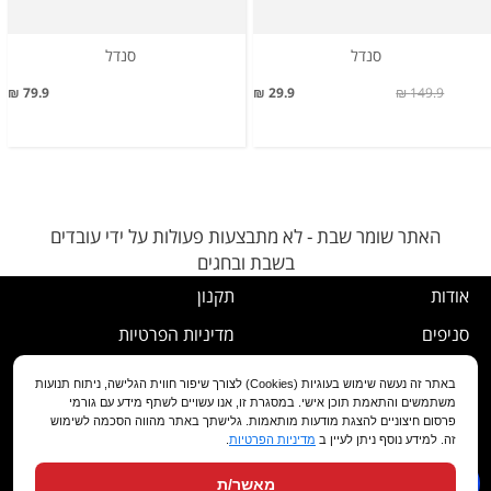
סנדל
סנדל
79.9 ₪
29.9 ₪
149.9 ₪
האתר שומר שבת - לא מתבצעות פעולות על ידי עובדים
בשבת ובחגים
אודות
תקנון
סניפים
מדיניות הפרטיות
דרושים
נוהל ביטול עסקה
באתר זה נעשה שימוש בעוגיות (Cookies) לצורך שיפור חווית הגלישה, ניתוח תנועות
משתמשים והתאמת תוכן אישי. במסגרת זו, אנו עשויים לשתף מידע עם גורמי
שירות לקוחות
מדיניות החלפה/החזרה/ביטול
פרסום חיצוניים להצגת מודעות מותאמות. גלישתך באתר מהווה הסכמה לשימוש
זה. למידע נוסף ניתן לעיין ב
מדיניות הפרטיות
.
מועדון לקוחות
הצהרת נגישות
מאשר/ת
שאלות ותשובות