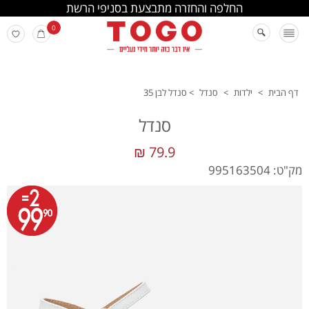
החלפה והחזרה מתבצעת בסניפי הרשת
0
דף הבית
>
ילדות
>
סנדל
>
סנדל לבן 35
סנדל
79.9 ₪
מק"ט: 995163504