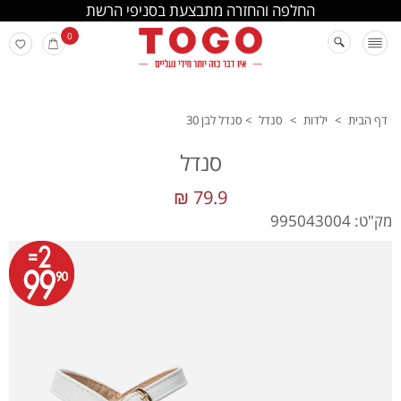
החלפה והחזרה מתבצעת בסניפי הרשת
0
דף הבית
>
ילדות
>
סנדל
>
סנדל לבן 30
סנדל
79.9 ₪
מק"ט: 995043004