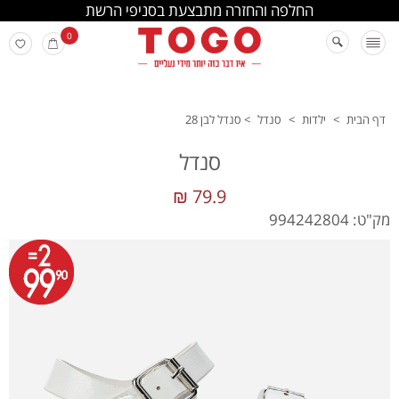
החלפה והחזרה מתבצעת בסניפי הרשת
0
דף הבית
>
ילדות
>
סנדל
>
סנדל לבן 28
סנדל
79.9 ₪
מק"ט: 994242804