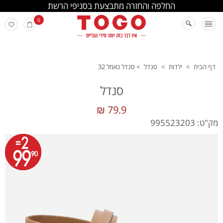
החלפה והחזרה מתבצעת בסניפי הרשת
0
דף הבית
>
ילדות
>
סנדל
>
סנדל כאמל 32
סנדל
79.9 ₪
מק"ט: 995523203