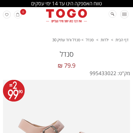
החלפה והחזרה מתבצעת בסניפי הרשת
0
דף הבית
>
ילדות
>
סנדל
>
סנדל ורוד עתיק 30
סנדל
79.9 ₪
מק"ט: 995433022