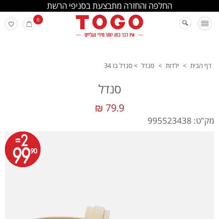
החלפה והחזרה מתבצעת בסניפי הרשת
0
דף הבית
>
ילדות
>
סנדל
>
סנדל בז 34
סנדל
79.9 ₪
מק"ט: 995523438