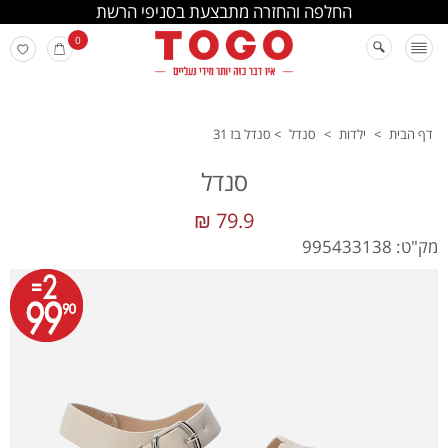
החלפה והחזרה מתבצעת בסניפי הרשת
0
דף הבית
>
ילדות
>
סנדל
>
סנדל בז 31
סנדל
79.9 ₪
מק"ט: 995433138