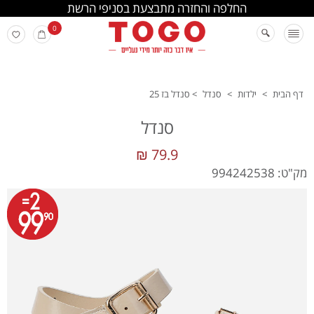
החלפה והחזרה מתבצעת בסניפי הרשת
0
דף הבית
>
ילדות
>
סנדל
>
סנדל בז 25
סנדל
79.9 ₪
מק"ט: 994242538