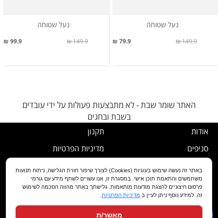
נעל שטוחה
נעל שטוחה
99.9 ₪
149.9 ₪
79.9 ₪
149.9 ₪
האתר שומר שבת - לא מתבצעות פעולות על ידי עובדים
בשבת ובחגים
אודות
תקנון
סניפים
מדיניות הפרטיות
דרושים
נוהל ביטול עסקה
באתר זה נעשה שימוש בעוגיות (Cookies) לצורך שיפור חווית הגלישה, ניתוח תנועות
משתמשים והתאמת תוכן אישי. במסגרת זו, אנו עשויים לשתף מידע עם גורמי
שירות לקוחות
מדיניות החלפה/החזרה/ביטול
פרסום חיצוניים להצגת מודעות מותאמות. גלישתך באתר מהווה הסכמה לשימוש
זה. למידע נוסף ניתן לעיין ב
מדיניות הפרטיות
.
מועדון לקוחות
הצהרת נגישות
מאשר/ת
שאלות ותשובות