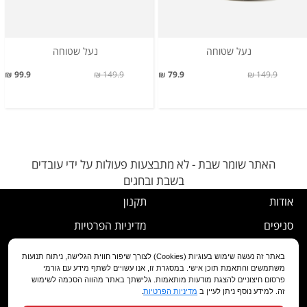
נעל שטוחה
נעל שטוחה
99.9 ₪
149.9 ₪
79.9 ₪
149.9 ₪
האתר שומר שבת - לא מתבצעות פעולות על ידי עובדים
בשבת ובחגים
אודות
תקנון
סניפים
מדיניות הפרטיות
דרושים
נוהל ביטול עסקה
באתר זה נעשה שימוש בעוגיות (Cookies) לצורך שיפור חווית הגלישה, ניתוח תנועות
משתמשים והתאמת תוכן אישי. במסגרת זו, אנו עשויים לשתף מידע עם גורמי
שירות לקוחות
מדיניות החלפה/החזרה/ביטול
פרסום חיצוניים להצגת מודעות מותאמות. גלישתך באתר מהווה הסכמה לשימוש
זה. למידע נוסף ניתן לעיין ב
מדיניות הפרטיות
.
מועדון לקוחות
הצהרת נגישות