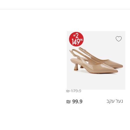
179.9 ₪
נעל עקב
99.9 ₪