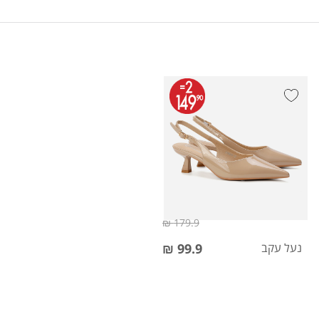
179.9 ₪
נעל עקב
99.9 ₪