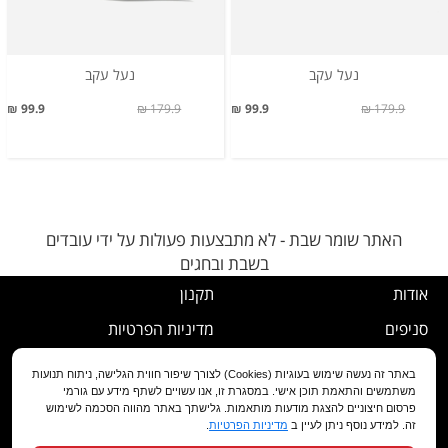
נעל עקב
נעל עקב
99.9 ₪
179.9 ₪
99.9 ₪
179.9 ₪
האתר שומר שבת - לא מתבצעות פעולות על ידי עובדים
בשבת ובחגים
אודות
תקנון
סניפים
מדיניות הפרטיות
דרושים
נוהל ביטול עסקה
באתר זה נעשה שימוש בעוגיות (Cookies) לצורך שיפור חווית הגלישה, ניתוח תנועות
משתמשים והתאמת תוכן אישי. במסגרת זו, אנו עשויים לשתף מידע עם גורמי
שירות לקוחות
מדיניות החלפה/החזרה/ביטול
פרסום חיצוניים להצגת מודעות מותאמות. גלישתך באתר מהווה הסכמה לשימוש
זה. למידע נוסף ניתן לעיין ב
מדיניות הפרטיות
.
מועדון לקוחות
הצהרת נגישות