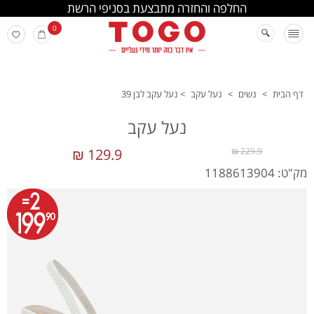
החלפה והחזרה מתבצעת בסניפי הרשת
0
דף הבית
>
נשים
>
נעל עקב
>
נעל עקב לבן 39
נעל עקב
129.9 ₪
229.9 ₪
מק"ט: 1188613904