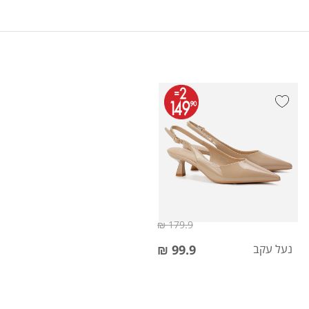
179.9 ₪
נעל עקב
99.9 ₪