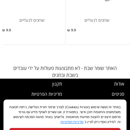
שרוכים לנעליים
שרוכים לנעליים
9.9 ₪
9.9 ₪
האתר שומר שבת - לא מתבצעות פעולות על ידי עובדים
בשבת ובחגים
אודות
תקנון
סניפים
מדיניות הפרטיות
דרושים
נוהל ביטול עסקה
באתר זה נעשה שימוש בעוגיות (Cookies) לצורך שיפור חווית הגלישה, ניתוח תנועות
משתמשים והתאמת תוכן אישי. במסגרת זו, אנו עשויים לשתף מידע עם גורמי
שירות לקוחות
מדיניות החלפה/החזרה/ביטול
פרסום חיצוניים להצגת מודעות מותאמות. גלישתך באתר מהווה הסכמה לשימוש
זה. למידע נוסף ניתן לעיין ב
מדיניות הפרטיות
.
מועדון לקוחות
הצהרת נגישות