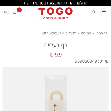
החלפה והחזרה מתבצעת בסניפי הרשת
0
דף הבית
>
אביזרים
>
לנעליים
>
לנעליים גוף 00
כף נעליים
9.9 ₪
מק"ט: 959050049