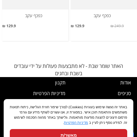
כפכף עקב
כפכף עקב
129.9 ₪
129.9 ₪
249.9 ₪
האתר שומר שבת - לא מתבצעות פעולות על ידי עובדים
בשבת ובחגים
אודות
תקנון
סניפים
מדיניות הפרטיות
דרושים
נוהל ביטול עסקה
באתר זה נעשה שימוש בעוגיות (Cookies) לצורך שיפור חווית הגלישה, ניתוח תנועות
משתמשים והתאמת תוכן אישי. במסגרת זו, אנו עשויים לשתף מידע עם גורמי
שירות לקוחות
מדיניות החלפה/החזרה/ביטול
פרסום חיצוניים להצגת מודעות מותאמות. גלישתך באתר מהווה הסכמה לשימוש
זה. למידע נוסף ניתן לעיין ב
מדיניות הפרטיות
.
מועדון לקוחות
הצהרת נגישות
מאשר/ת
שאלות ותשובות