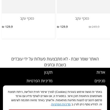
כפכף עקב
כפכף עקב
129.9 ₪
129.9 ₪
249.9 ₪
האתר שומר שבת - לא מתבצעות פעולות על ידי עובדים
בשבת ובחגים
אודות
תקנון
סניפים
מדיניות הפרטיות
דרושים
נוהל ביטול עסקה
באתר זה נעשה שימוש בעוגיות (Cookies) לצורך שיפור חווית הגלישה, ניתוח תנועות
משתמשים והתאמת תוכן אישי. במסגרת זו, אנו עשויים לשתף מידע עם גורמי
שירות לקוחות
מדיניות החלפה/החזרה/ביטול
פרסום חיצוניים להצגת מודעות מותאמות. גלישתך באתר מהווה הסכמה לשימוש
זה. למידע נוסף ניתן לעיין ב
מדיניות הפרטיות
.
מועדון לקוחות
הצהרת נגישות