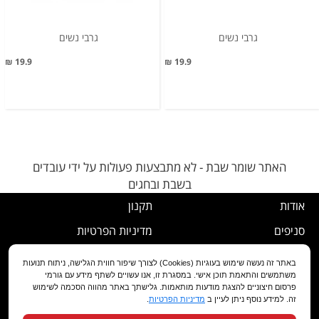
גרבי נשים
גרבי נשים
19.9 ₪
19.9 ₪
האתר שומר שבת - לא מתבצעות פעולות על ידי עובדים
בשבת ובחגים
אודות
תקנון
סניפים
מדיניות הפרטיות
דרושים
נוהל ביטול עסקה
באתר זה נעשה שימוש בעוגיות (Cookies) לצורך שיפור חווית הגלישה, ניתוח תנועות
משתמשים והתאמת תוכן אישי. במסגרת זו, אנו עשויים לשתף מידע עם גורמי
שירות לקוחות
מדיניות החלפה/החזרה/ביטול
פרסום חיצוניים להצגת מודעות מותאמות. גלישתך באתר מהווה הסכמה לשימוש
זה. למידע נוסף ניתן לעיין ב
מדיניות הפרטיות
.
מועדון לקוחות
הצהרת נגישות