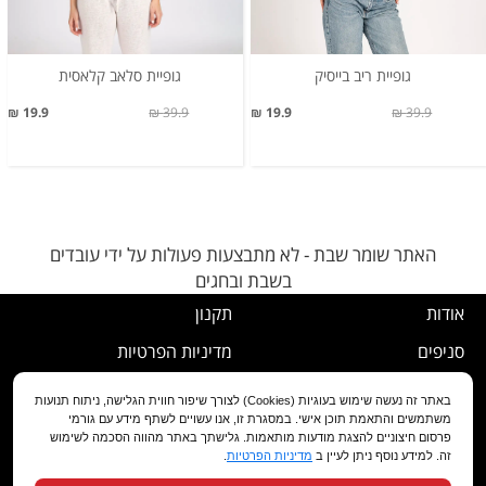
גופיית ריב בייסיק
גופיית סלאב קלאסית
19.9 ₪
39.9 ₪
19.9 ₪
39.9 ₪
האתר שומר שבת - לא מתבצעות פעולות על ידי עובדים
בשבת ובחגים
אודות
תקנון
סניפים
מדיניות הפרטיות
דרושים
נוהל ביטול עסקה
באתר זה נעשה שימוש בעוגיות (Cookies) לצורך שיפור חווית הגלישה, ניתוח תנועות
משתמשים והתאמת תוכן אישי. במסגרת זו, אנו עשויים לשתף מידע עם גורמי
שירות לקוחות
מדיניות החלפה/החזרה/ביטול
פרסום חיצוניים להצגת מודעות מותאמות. גלישתך באתר מהווה הסכמה לשימוש
זה. למידע נוסף ניתן לעיין ב
מדיניות הפרטיות
.
מועדון לקוחות
הצהרת נגישות