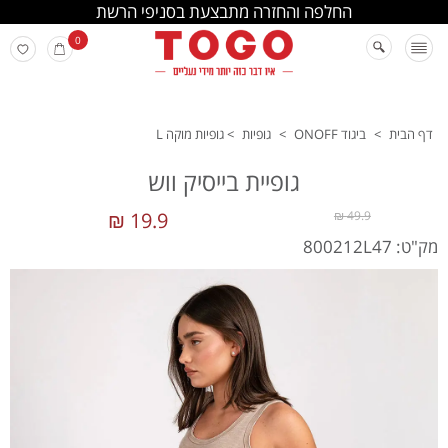
החלפה והחזרה מתבצעת בסניפי הרשת
0
דף הבית
>
ביגוד ONOFF
>
גופיות
>
גופיות מוקה L
גופיית בייסיק ווש
19.9 ₪
49.9 ₪
מק"ט: 800212L47