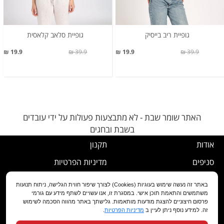
גופיית ריב בייסיק
גופיית סלאב קלאסית
19.9 ₪
39.9 ₪
19.9 ₪
39.9 ₪
האתר שומר שבת - לא מתבצעות פעולות על ידי עובדים
בשבת ובחגים
אודות
תקנון
סניפים
מדיניות הפרטיות
דרושים
נוהל ביטול עסקה
באתר זה נעשה שימוש בעוגיות (Cookies) לצורך שיפור חווית הגלישה, ניתוח תנועות
משתמשים והתאמת תוכן אישי. במסגרת זו, אנו עשויים לשתף מידע עם גורמי
שירות לקוחות
מדיניות החלפה/החזרה/ביטול
פרסום חיצוניים להצגת מודעות מותאמות. גלישתך באתר מהווה הסכמה לשימוש
זה. למידע נוסף ניתן לעיין ב
מדיניות הפרטיות
.
מועדון לקוחות
הצהרת נגישות