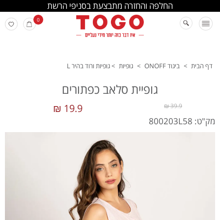
החלפה והחזרה מתבצעת בסניפי הרשת
0
דף הבית
>
ביגוד ONOFF
>
גופיות
>
גופיות ורוד בהיר L
גופיית סלאב כפתורים
19.9 ₪
39.9 ₪
מק"ט: 800203L58