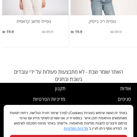
גופיית ריב בייסיק
גופיית סלאב קלאסית
19.9 ₪
39.9 ₪
19.9 ₪
39.9 ₪
האתר שומר שבת - לא מתבצעות פעולות על ידי עובדים
בשבת ובחגים
אודות
תקנון
סניפים
מדיניות הפרטיות
דרושים
נוהל ביטול עסקה
באתר זה נעשה שימוש בעוגיות (Cookies) לצורך שיפור חווית הגלישה, ניתוח תנועות
משתמשים והתאמת תוכן אישי. במסגרת זו, אנו עשויים לשתף מידע עם גורמי
שירות לקוחות
מדיניות החלפה/החזרה/ביטול
פרסום חיצוניים להצגת מודעות מותאמות. גלישתך באתר מהווה הסכמה לשימוש
זה. למידע נוסף ניתן לעיין ב
מדיניות הפרטיות
.
מועדון לקוחות
הצהרת נגישות