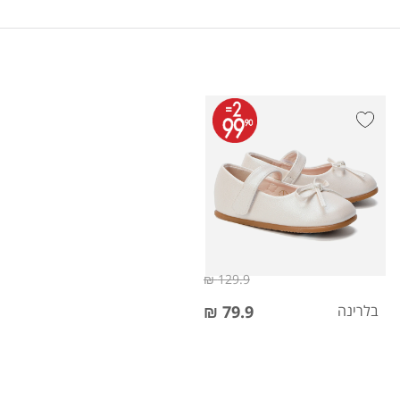
129.9 ₪
בלרינה
79.9 ₪