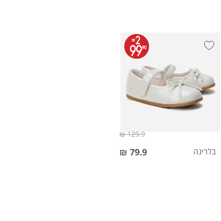
129.9 ₪
בלרינה
79.9 ₪