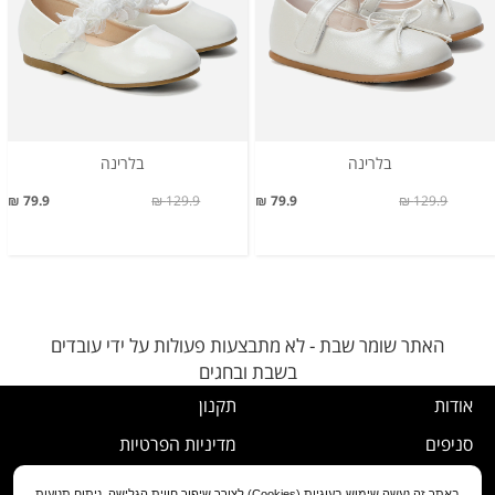
בלרינה
בלרינה
79.9 ₪
129.9 ₪
79.9 ₪
129.9 ₪
האתר שומר שבת - לא מתבצעות פעולות על ידי עובדים
בשבת ובחגים
אודות
תקנון
סניפים
מדיניות הפרטיות
דרושים
נוהל ביטול עסקה
באתר זה נעשה שימוש בעוגיות (Cookies) לצורך שיפור חווית הגלישה, ניתוח תנועות