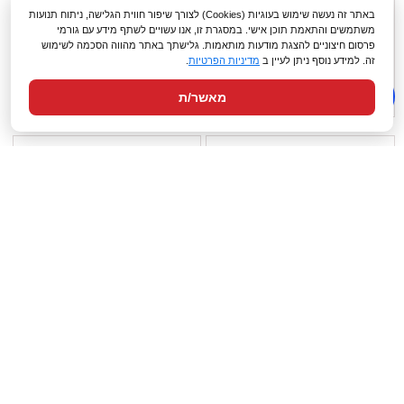
באתר זה נעשה שימוש בעוגיות (Cookies) לצורך שיפור חווית הגלישה, ניתוח תנועות
שורט אינטרלוק קז'ואל
שורט אינטרלוק קז'ואל
משתמשים והתאמת תוכן אישי. במסגרת זו, אנו עשויים לשתף מידע עם גורמי
פרסום חיצוניים להצגת מודעות מותאמות. גלישתך באתר מהווה הסכמה לשימוש
29.9 ₪
49.9 ₪
29.9 ₪
49.9 ₪
זה. למידע נוסף ניתן לעיין ב
מדיניות הפרטיות
.
מאשר/ת
חולצת קרופ בייסיק
חולצת קרופ בייסיק
39.9 ₪
49.9 ₪
39.9 ₪
49.9 ₪