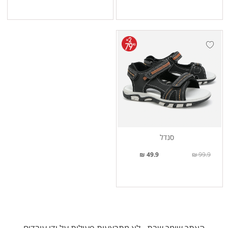
סנדל
49.9 ₪
99.9 ₪