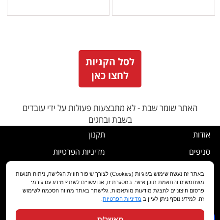
לסל הקניות
לחצו כאן
האתר שומר שבת - לא מתבצעות פעולות על ידי עובדים
בשבת ובחגים
אודות
תקנון
סניפים
מדיניות הפרטיות
דרושים
נוהל ביטול עסקה
באתר זה נעשה שימוש בעוגיות (Cookies) לצורך שיפור חווית הגלישה, ניתוח תנועות
משתמשים והתאמת תוכן אישי. במסגרת זו, אנו עשויים לשתף מידע עם גורמי
שירות לקוחות
מדיניות החלפה/החזרה/ביטול
פרסום חיצוניים להצגת מודעות מותאמות. גלישתך באתר מהווה הסכמה לשימוש
זה. למידע נוסף ניתן לעיין ב
מדיניות הפרטיות
.
מועדון לקוחות
הצהרת נגישות
מאשר/ת