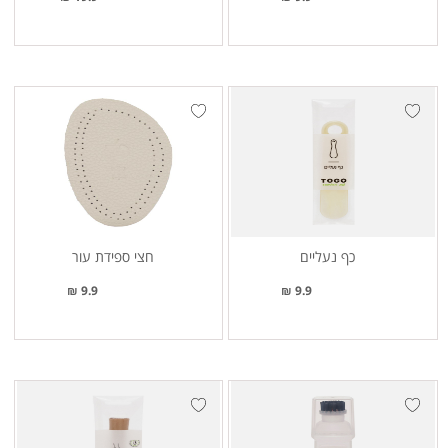
כף נעליים
חצי ספידת עור
9.9 ₪
9.9 ₪